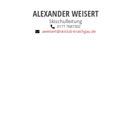
ALEXANDER WEISERT
Skischulleitung
0177 7687302
aweisert@skiclub-kraichgau.de
der Natur verbringen
Skifahren, Wandern, Yoga, Zeit in
Das macht mich aus:
Trainer C Breitensport
DSV-Grundstufe Snowboard,
Ausbildung:
1992