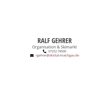
SCK-Eintritt:
RALF GEHRER
Organisation & Skimarkt
07252 78500
rgehrer@skiclub-kraichgau.de
dem Schneepflug umgehen