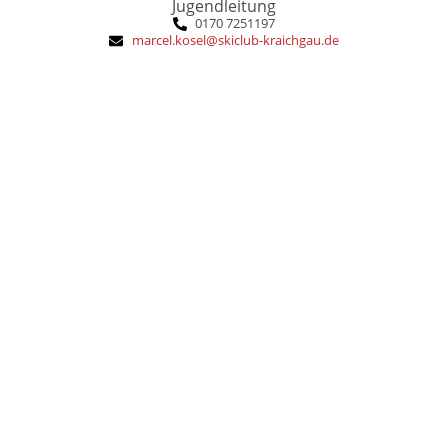
Jugendleitung
0170 7251197
marcel.kosel@skiclub-kraichgau.de
Skifahren im Winter
Billard, Darts und natürlich das
Musik (Gitarre und Schlagzeug),
Das macht mich aus:
Ausbildung:
1995
SCK-Eintritt: