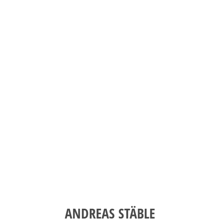
Wandern
und MTB, Camping, Klettersteige,
365 Tage draußen sein, Reisen, RR
Das macht mich aus:
Breitensport, Vereinsmanager C
DSV-Snowboardlehrer, Trainer A-
Ausbildung:
1992
SCK-Eintritt:
ANDREAS STÄBLE