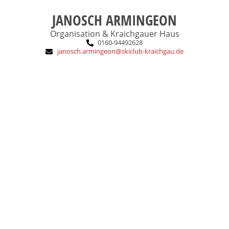
JANOSCH ARMINGEON
Organisation & Kraichgauer Haus
0160-94492628
janosch.armingeon@skiclub-kraichgau.de
Feiern mit Freunden
MTB, Bergwandern, guter Wein,
Gerne in der Natur, Geocaching, E-
Das macht mich aus:
Guide
Breitensport, Langlauf- und Inline-
DSV-Grundstufe Alpin, Trainer C
Ausbildung:
1974