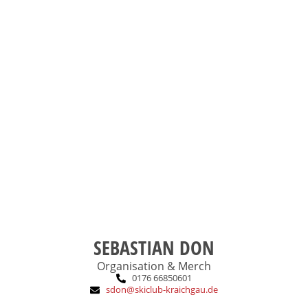
Freunde, das Leben genießen
Brett-/Kartenspiele, Berge,
Ski-/Snowboard, MTB,
Das macht mich aus:
Trainer C Breitensport
DSV-Grundstufe Snowboard,
Ausbildung:
2002
SCK-Eintritt:
SEBASTIAN DON
Organisation & Merch
0176 66850601
sdon@skiclub-kraichgau.de