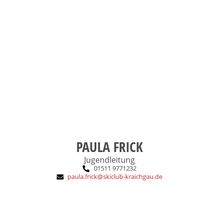
Wandern, Klettern, Rennrad oder
der Natur. Zum Powdern,
Am liebsten in den Bergen und in
Das macht mich aus:
Breitensport, Jugendleiter
DSV-Instructor Alpin, Trainer B
Ausbildung:
2012
SCK-Eintritt:
PAULA FRICK
Jugendleitung
01511 9771232
paula.frick@skiclub-kraichgau.de