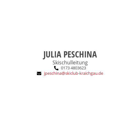
SCK-Eintritt:
JULIA PESCHINA
Skischulleitung
0173 4803623
jpeschina@skiclub-kraichgau.de
MTB fahren.