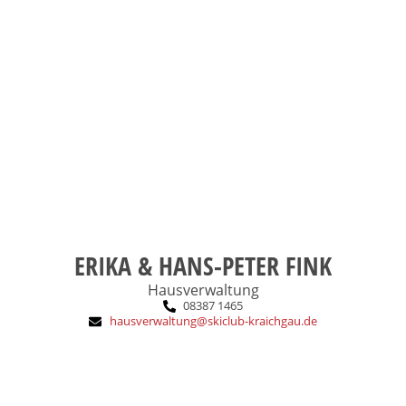
mit Bagger, Motorsäge und auch
Handwerken, wir können im Allgäu
Familie, Enkelkinder, Feuerwehr,
Das macht mich aus:
Ausbildung:
2002
SCK-Eintritt:
ERIKA & HANS-PETER FINK
Hausverwaltung
08387 1465
hausverwaltung@skiclub-kraichgau.de