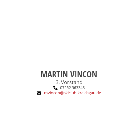
DSV-Instructor Alpin
Ausbildung:
1980
SCK-Eintritt:
MARTIN VINCON
3. Vorstand
07252 963343
mvincon@skiclub-kraichgau.de