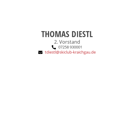
THOMAS DIESTL
2. Vorstand
07258 930001
tdiestl@skiclub-kraichgau.de
Familie, Fahrradfahren, Berge
Das macht mich aus: