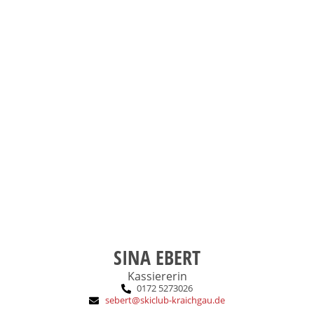
und Freunde
Ski- und Snowboarden, Familie
Das macht mich aus:
DSV-Grundstufe Snowboard
Ausbildung:
2015
SCK-Eintritt:
SINA EBERT
Kassiererin
0172 5273026
sebert@skiclub-kraichgau.de