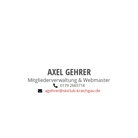
DSV-Grundstufe Alpin, Trainer C
Ausbildung:
1986
SCK-Eintritt:
AXEL GEHRER
Mitgliederverwaltung & Webmaster
0179 2665718
agehrer@skiclub-kraichgau.de