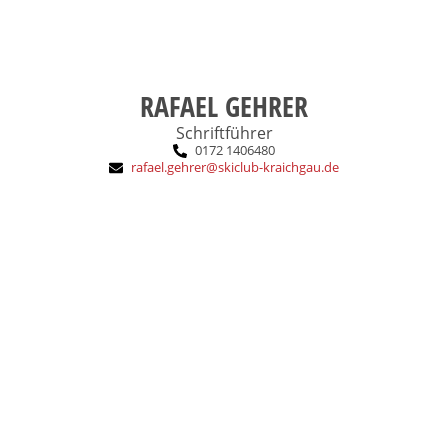
RAFAEL GEHRER
Schriftführer
0172 1406480
rafael.gehrer@skiclub-kraichgau.de
Skifahren, Familie
Das macht mich aus:
Breitensport