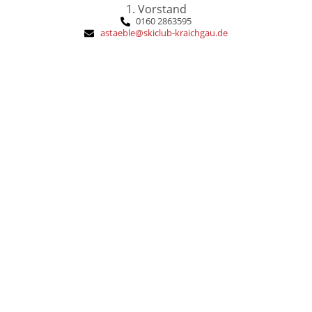
1. Vorstand
0160 2863595
astaeble@skiclub-kraichgau.de
unterwegs
gern mit dem Rad über die Hügel
oder Skitour, im Kraichgau bin ich
Wandern, Klettersteig, Ski Alpin
Gerne draußen - in den Bergen
Das macht mich aus:
DSV-Grundstufe Alpin
Ausbildung:
1979
SCK-Eintritt: