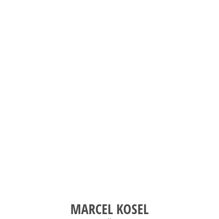
Ort
Energie wie an keinem anderen
in den Bergen und tanke dort
mich nirgendswo so zuhause wie
Lebensjahr auf den Ski. Ich fühle
Ich stehe seit meinem 3.
Das macht mich aus:
Breitensport
DSV-Instructor Alpin, Trainer B
Ausbildung:
2024
SCK-Eintritt:
MARCEL KOSEL